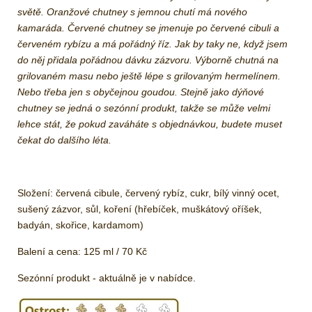
světě. Oranžové chutney s jemnou chutí má nového
kamaráda. Červené chutney se jmenuje po červené cibuli a
červeném rybízu a má pořádný říz. Jak by taky ne, když jsem
do něj přidala pořádnou dávku zázvoru. Výborně chutná na
grilovaném masu nebo ještě lépe s grilovaným hermelínem.
Nebo třeba jen s obyčejnou goudou. Stejně jako dýňové
chutney se jedná o sezónní produkt, takže se může velmi
lehce stát, že pokud zaváháte s objednávkou, budete muset
čekat do dalšího léta.
Složení: červená cibule, červený rybíz, cukr, bílý vinný ocet,
sušený zázvor, sůl, koření (hřebíček, muškátový oříšek,
badyán, skořice, kardamom)
Balení a cena: 125 ml / 70 Kč
Sezónní produkt - aktuálně je v nabídce.