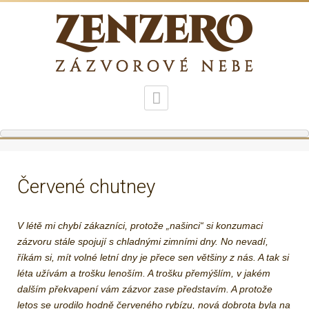
Červené chutney
V létě mi chybí zákazníci, protože „našinci“ si konzumaci
zázvoru stále spojují s chladnými zimními dny. No nevadí,
říkám si, mít volné letní dny je přece sen většiny z nás. A tak si
léta užívám a trošku lenoším. A trošku přemýšlím, v jakém
dalším překvapení vám zázvor zase představím. A protože
letos se urodilo hodně červeného rybízu, nová dobrota byla na